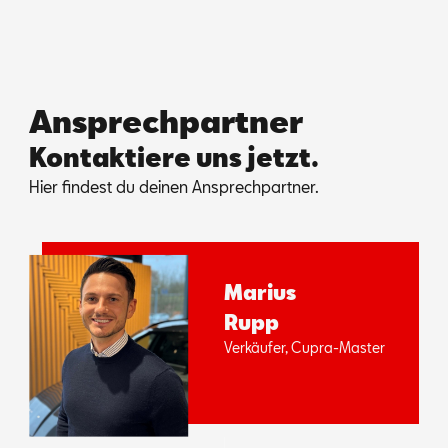
Ansprechpartner
Kontaktiere uns jetzt.
Hier fin­dest du dei­nen An­sprech­part­ner.
Ma­ri­us
Rupp
Ver­käu­fer, Cup­ra-Mas­ter