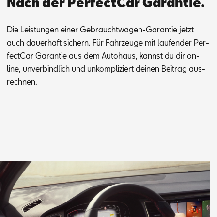
Nach der PerfectCar Garantie.
Die Leis­tun­gen ei­ner Ge­braucht­wa­gen-Ga­ran­tie jetzt
auch dau­er­haft si­chern. Für Fahr­zeu­ge mit lau­fen­der Per­
fec­t­Car Ga­ran­tie aus dem Au­to­haus, kannst du dir on­
line, un­ver­bind­lich und un­kom­pli­ziert dei­nen Bei­trag aus­
rech­nen.