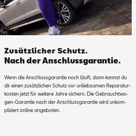
Zusätzlicher Schutz.
Nach der Anschlussgarantie.
Wenn die An­schluss­ga­ran­tie noch läuft, dann kannst du
dir ei­nen zu­sätz­li­chen Schutz vor un­lieb­sa­men Re­pa­ra­tur­
kos­ten jetzt für wei­te­re Jah­re si­chern. Die Ge­braucht­wa­
gen-Ga­ran­tie nach der An­schluss­ga­ran­tie wird un­kom­
pli­ziert on­line an­ge­bo­ten.