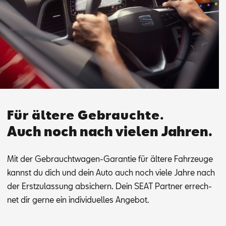
Für ältere Gebrauchte.
Auch noch nach vielen Jahren.
Mit der Ge­braucht­wa­gen-Ga­ran­tie für äl­te­re Fahr­zeu­ge
kannst du dich und dein Auto auch noch vie­le Jah­re nach
der Erst­zu­las­sung ab­si­chern. Dein SEAT Part­ner er­rech­
net dir ger­ne ein in­di­vi­du­el­les An­ge­bot.