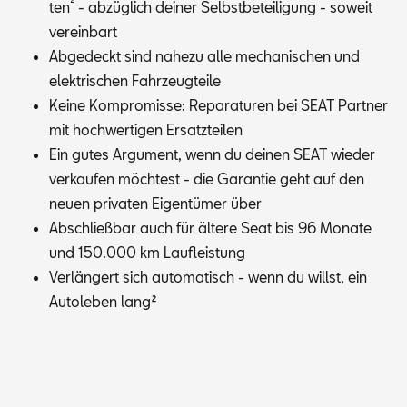
²
ten
- ab­züg­lich dei­ner Selbst­be­tei­li­gung - so­weit
ver­ein­bart
Ab­ge­deckt sind na­he­zu alle me­cha­ni­schen und
elek­tri­schen Fahr­zeug­tei­le
Kei­ne Kom­pro­mis­se: Re­pa­ra­tu­ren bei SEAT Part­ner
mit hoch­wer­ti­gen Er­satz­tei­len
Ein gu­tes Ar­gu­ment, wenn du dei­nen SEAT wie­der
ver­kau­fen möch­test - die Ga­ran­tie geht auf den
neu­en pri­va­ten Ei­gen­tü­mer über
Ab­schließ­bar auch für äl­te­re Seat bis 96 Mo­na­te
und 150.000 km Lauf­leis­tung
Ver­län­gert sich au­to­ma­tisch - wenn du willst, ein
Au­to­le­ben lang
²