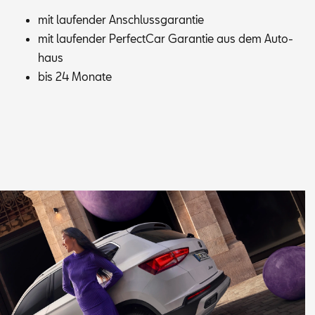
mit lau­fen­der An­schluss­ga­ran­tie
mit lau­fen­der Per­fec­t­Car Ga­ran­tie aus dem Au­to­
haus
bis 24 Mo­na­te