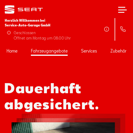
Herzlich Willkommen bei
Service-Auto-Garage GmbH
Home
Geschlossen
Öffnet am Montag um 08:00 Uhr
Fahrzeugangebote
Home
Fahrzeugangebote
Services
Zubehör
Services
Dauerhaft
Zubehör
abgesichert.
SEAT FOR BUSINESS
Über uns