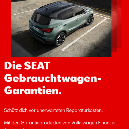
Aktionen
Die SEAT
Gebrauchtwagen-
Garantien.
Schütz dich vor un­er­war­te­ten Re­pa­ra­tur­kos­ten.
Mit den Ga­ran­tie­pro­duk­ten von Volks­wa­gen Fi­nan­ci­al