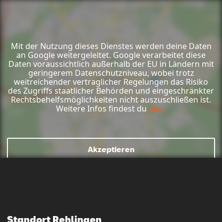
Mit der Nutzung dieses Dienstes werden deine Daten
an Google weitergeleitet. Google verarbeitet diese
Daten voraussichtlich außerhalb der EU in Ländern mit
geringerem Datenschutzniveau, wobei trotz
weitreichender vertraglicher Regelungen das Risiko
des Zugriffs staatlicher Behörden und eingeschränkter
Rechtsbehelfsmöglichkeiten nicht auszuschließen ist.
Weitere Infos findest du
hier.
Akzeptieren
Mail schreiben
Kontaktformular
Anrufen
Standort Rehlingen