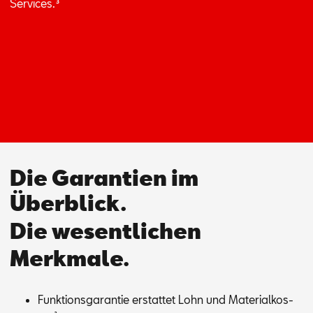
Ser­vices.
³
Die Garantien im
Überblick.
Die wesentlichen
Merkmale.
Funk­ti­ons­ga­ran­tie er­stat­tet Lohn und Ma­te­ri­al­kos­