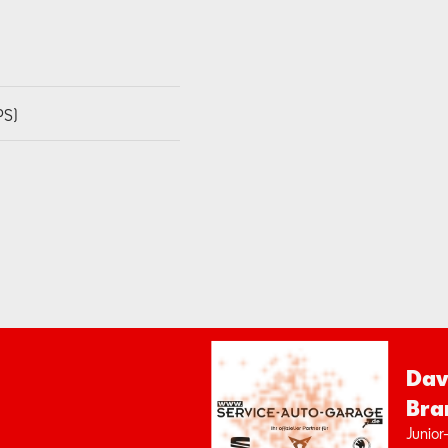
PS)
Da­v
Bra
Ju­ni­or