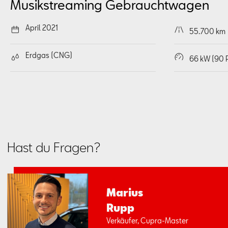
Musikstreaming
Gebrauchtwagen
April 2021
55.700 km
Erdgas (CNG)
66 kW (90 
Hast du Fragen?
Ma­ri­us
Rupp
Ver­käu­fer, Cup­ra-Mas­ter