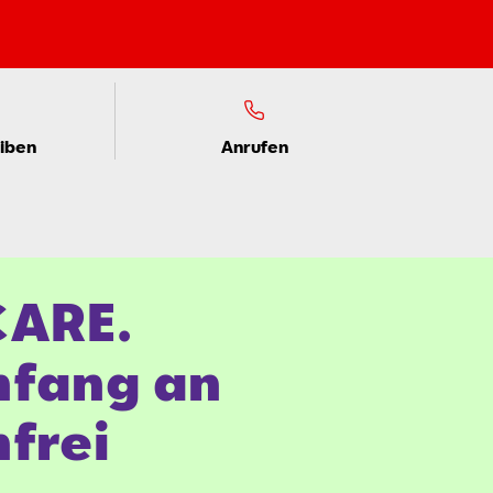
eiben
Anrufen
CARE.
nfang an
frei