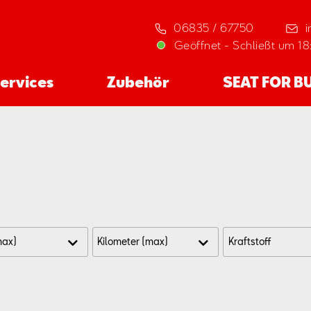
06835 / 67750
Geöffnet
-
Schließt um 1
ervices
Zubehör
SEAT FOR B