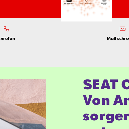
Anrufen
Mail schr
SEAT 
Von A
sorgen