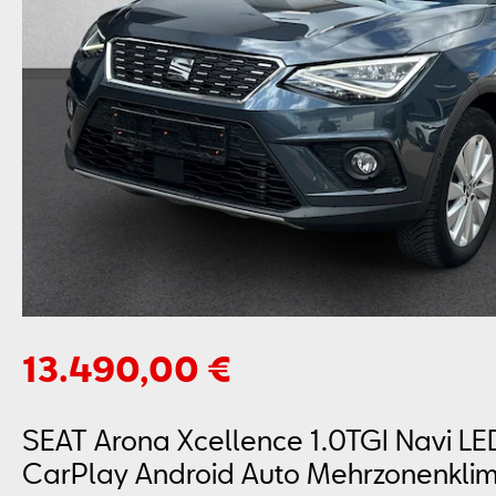
13.490,00 €
SEAT Arona Xcellence 1.0TGI Navi L
CarPlay Android Auto Mehrzonenkli