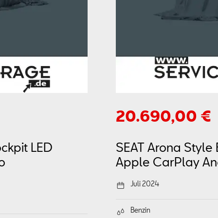
20.690,00 €
ockpit LED
SEAT Arona Style 
o
Apple CarPlay An
Juli 2024
Benzin