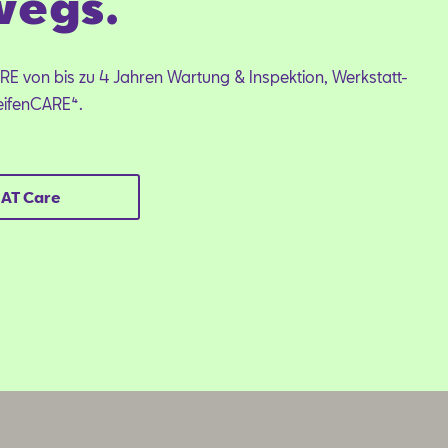
wegs.
ARE von bis zu 4 Jahren Wartung & Inspektion, Werkstatt-
eifenCARE⁴.
EAT Care