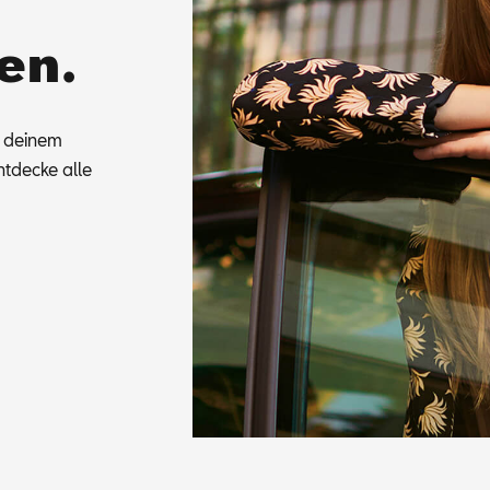
en.
u dei­nem
t­de­cke alle