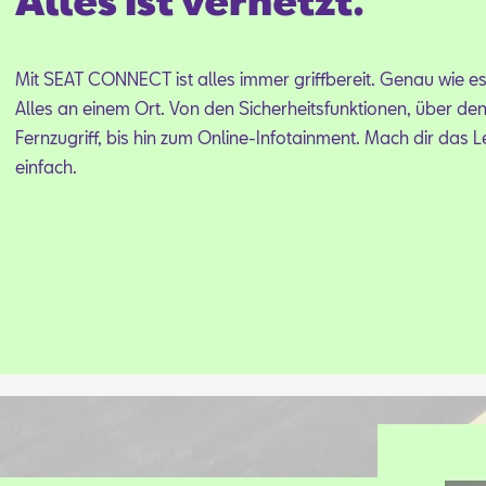
Alles ist vernetzt.
Mit SEAT CON­NECT ist al­les im­mer griff­be­reit. Ge­nau wie es 
Al­les an ei­nem Ort. Von den Si­cher­heits­funk­tio­nen, über de
Fern­zu­griff, bis hin zum On­line-In­fo­tain­ment. Mach dir das 
ein­fach.