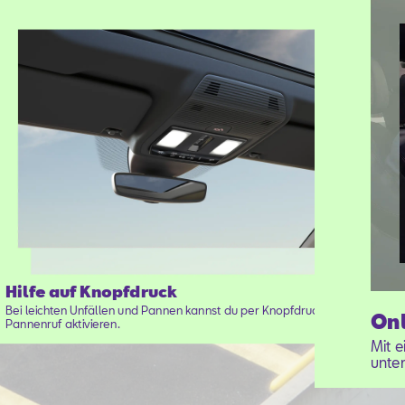
Hilfe auf Knopfdruck
Bei leichten Unfällen und Pannen kannst du per Knopfdruck den
Onl
Pannenruf aktivieren.
Mit 
unter