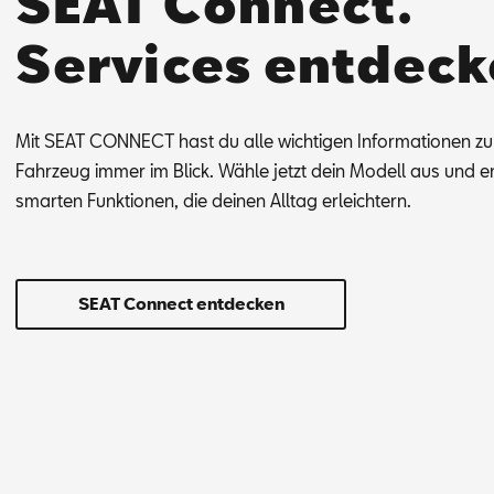
SEAT Connect.
Services entdeck
Mit SEAT CON­NECT hast du alle wich­ti­gen In­for­ma­tio­nen z
Fahr­zeug im­mer im Blick. Wäh­le jetzt dein Mo­dell aus und en
smar­ten Funk­tio­nen, die dei­nen All­tag er­leich­tern.
SEAT Connect entdecken