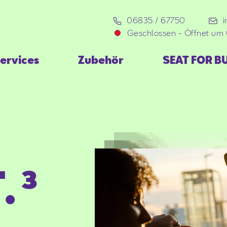
06835 / 67750
Geschlossen
-
Öffnet um
ervices
Zubehör
SEAT FOR B
.³