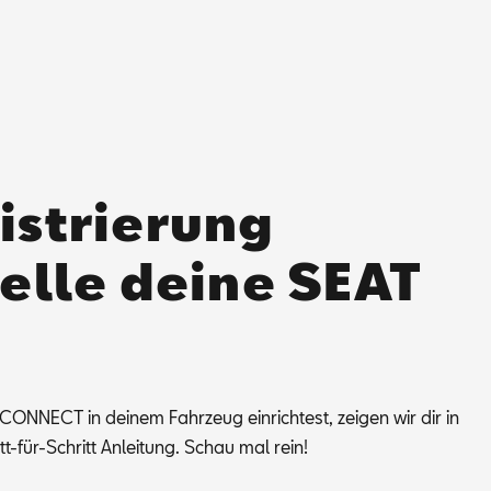
istrierung
telle deine SEAT
N­NEC­T in dei­nem Fahr­zeug ein­rich­test, zei­gen wir dir in
itt-für-Schritt An­lei­tung. Schau mal rein!