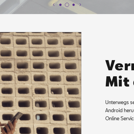
Ver
Mit
Un­ter­wegs s
An­dro­id her
On­line Ser­vi