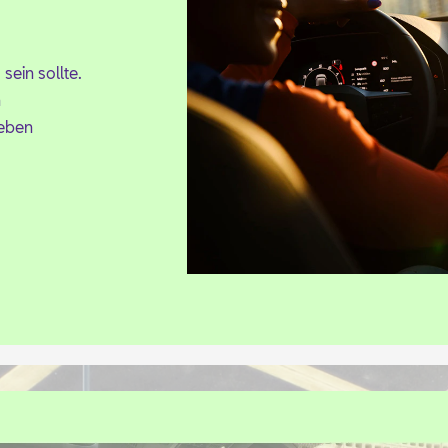
sein soll­te.
n
Le­ben