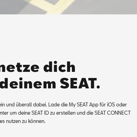
netze dich
 deinem SEAT.
ein und über­all da­bei. Lade die My SEAT App für iOS oder
­un­ter um dei­ne SEAT ID zu er­stel­len und die SEAT CON­NECT
ces nut­zen zu kön­nen.