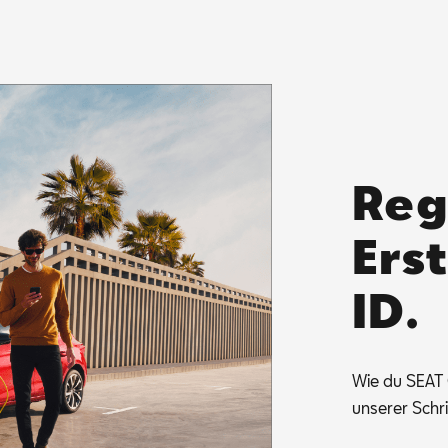
Reg
Ers
ID.
Wie du SEAT CO
un­se­rer Schr