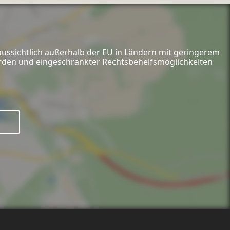
aussichtlich außerhalb der EU in Ländern mit geringerem
hörden und eingeschränkter Rechtsbehelfsmöglichkeiten