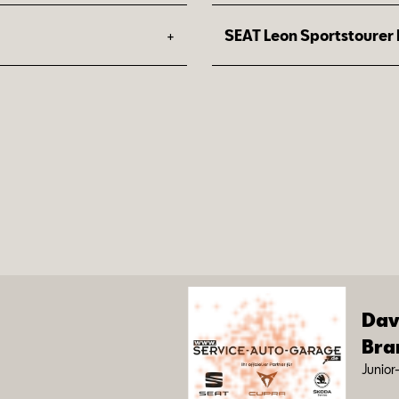
1
Preisvorteil: 1.900 €
+
SEAT Leon Sportstourer 
Dein Upgrade zur Serien
1
Preisvorteil: 2.290 €
Dein Upgrade zur Serien
Da­v
Bra
Ju­ni­or