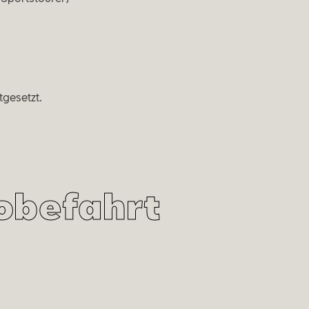
tgesetzt.
robefahrt