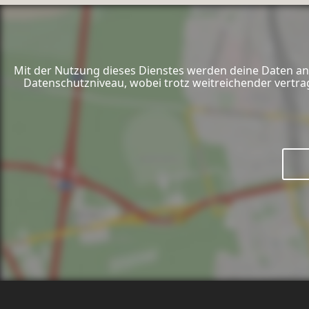
Mit der Nutzung dieses Dienstes werden deine Daten an 
Datenschutzniveau, wobei trotz weitreichender vertra