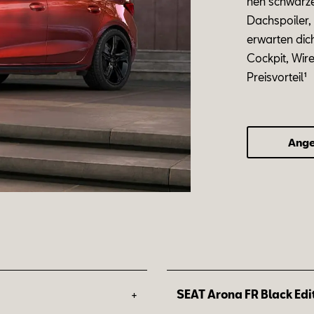
nen
schwar
z
Dach
spoi
ler
er
war
ten dic
Cock
pit, Wir
Preis­vor­teil¹
Ange
+
SEAT Arona FR Black Edi