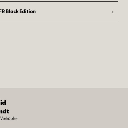
+
FR Black Edition
ausstattung des Arona FR:
ausstattung des Leon Sportstourer FR:
id
ndt
-Ver­käu­fer