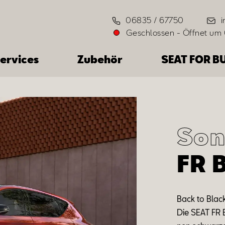
06835 / 67750
Geschlossen
-
Öffnet um
ervices
Zubehör
SEAT FOR B
Son
FR 
Back
to
Blac
Die SEAT FR 