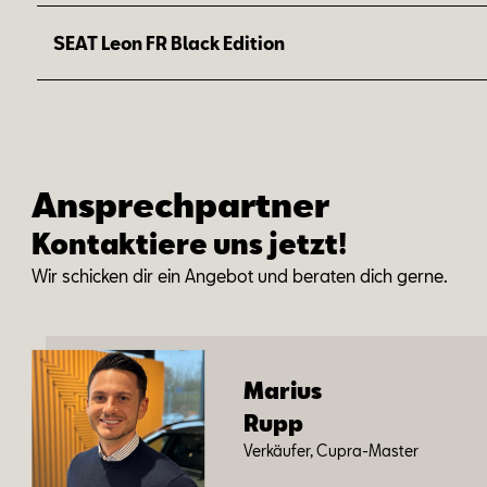
1
Preisvorteil: 1.500 €
SEAT Leon FR Black Edition
Dein Upgrade zur Serienausstattung des Ibiza FR:
1
Preisvorteil: 2.290 €
Dein Upgrade zur Serienausstattung des Leon FR:
Ansprechpartner
Kontaktiere uns jetzt!
Wir schi­cken dir ein An­ge­bot und be­ra­ten dich ger­ne.
Ma­ri­us
Rupp
Ver­käu­fer, Cup­ra-Mas­ter