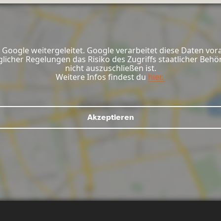
Google weitergeleitet. Google verarbeitet diese Daten vor
glicher Regelungen das Risiko des Zugriffs staatlicher Be
nicht auszuschließen ist.
Weitere Infos findest du
hier.
Akzeptieren