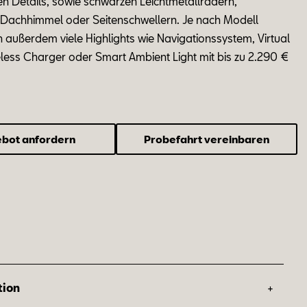
en De
tails
,
so
wie schwar
zen Leicht
me
tall
rä
dern,
, Dach
him
mel oder Sei
ten
schwel
lern. Je nach Mo
dell
h au
ßer
dem
vie­le
High
lights wie Na
vi
ga
ti
ons
sys
tem, Vir
tu
al
e
less Char
ger oder Smart Am
bi
ent Light mit bis zu 2.290 €
bot anfordern
Probefahrt vereinbaren
+
tion