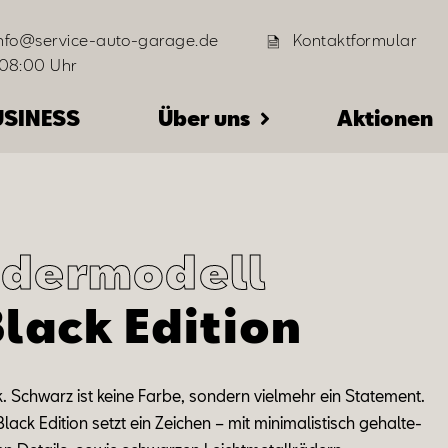
info@service-auto-garage.de
Kontaktformular
 08:00 Uhr
USINESS
Über uns
Aktionen
dermodell
Black Edition
k
.
Schwarz ist kei­ne Far­be
,
s
on­dern
viel­mehr
ein State­ment.
Black Edi
ti
on setzt ein Zei
chen – mit m
in­i­ma­lis­tisch
ge­hal­te­